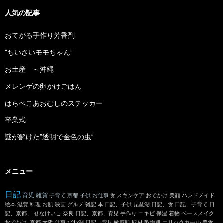
イ
ブ
人気の記事
おてがる手作り芳香剤
”ちいさいモモちゃん”
お土産 ～沖縄
メレンゲの卵かけごはん
はらぺこあおむしのステッカー
卒業式
謎が解けた”透明で金色の虫”
メニュー
日記
育児
雑貨
子育て
京都
子供
お仕事
食
スキンケア
おでかけ
美顔
ハンドメイド
絵本
滋賀
料理
お肌
映画
グルメ
雑記
本
日記、子供
琵琶湖
日記、食
日記、子育て
日
記、京都、
せなけいこ
奈良
日記、京都、育児
手作り
ニキビ
保湿
着物
ベースメイク
おでかけ､京都
大阪
仕事
びわ湖
日記 育児
敏感肌
取材
乾燥肌
エリックカール
美食