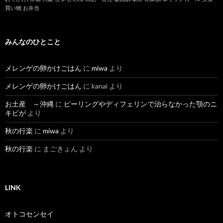
買い物
お弁当
みんなのひとこと
メレンゲの卵かけごはん
に
miwa
より
メレンゲの卵かけごはん
に
kanai
より
お土産 ～沖縄
に
ピーリングやディフェリンで治らなかった顎のニ
キビが
より
秋の行楽
に
miwa
より
秋の行楽
に
まごきょん
より
LINK
オトコセンセイ