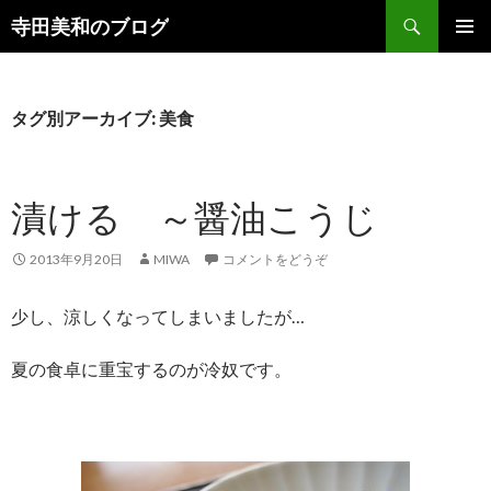
検
寺田美和のブログ
索
コ
メインメ
ン
ニュー
テ
ン
タグ別アーカイブ: 美食
ツ
へ
移
漬ける ～醤油こうじ
動
2013年9月20日
MIWA
コメントをどうぞ
少し、涼しくなってしまいましたが…
夏の食卓に重宝するのが冷奴です。