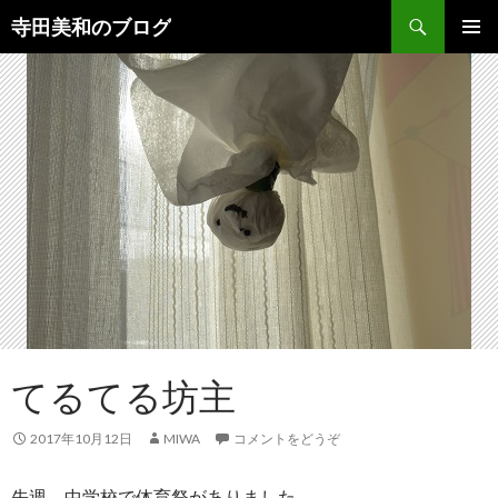
検
寺田美和のブログ
索
コ
メインメ
ン
ニュー
テ
ン
ツ
へ
移
動
てるてる坊主
2017年10月12日
MIWA
コメントをどうぞ
先週、中学校で体育祭がありました。