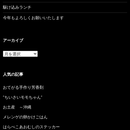
駆け込みランチ
今年もよろしくお願いいたします
アーカイブ
ア
ー
カ
イ
ブ
人気の記事
おてがる手作り芳香剤
”ちいさいモモちゃん”
お土産 ～沖縄
メレンゲの卵かけごはん
はらぺこあおむしのステッカー