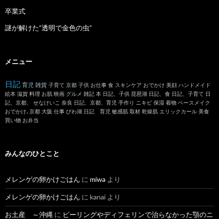
卒業式
謎が解けた”透明で金色の虫”
メニュー
日記
育児
雑貨
子育て
京都
子供
お仕事
食
スキンケア
おでかけ
美顔
ハンドメイド
絵本
滋賀
料理
お肌
映画
グルメ
雑記
本
日記、子供
琵琶湖
日記、食
日記、子育て
日
記、京都、
せなけいこ
奈良
日記、京都、育児
手作り
ニキビ
保湿
着物
ベースメイク
おでかけ､京都
大阪
仕事
びわ湖
日記 育児
敏感肌
取材
乾燥肌
エリックカール
美食
買い物
お弁当
みんなのひとこと
メレンゲの卵かけごはん
に
miwa
より
メレンゲの卵かけごはん
に
kanai
より
お土産 ～沖縄
に
ピーリングやディフェリンで治らなかった顎のニ