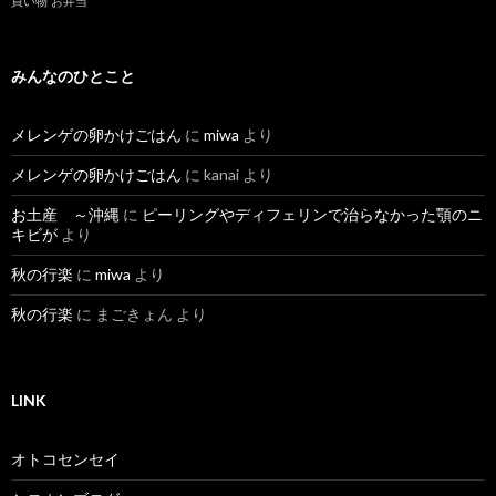
買い物
お弁当
みんなのひとこと
メレンゲの卵かけごはん
に
miwa
より
メレンゲの卵かけごはん
に
kanai
より
お土産 ～沖縄
に
ピーリングやディフェリンで治らなかった顎のニ
キビが
より
秋の行楽
に
miwa
より
秋の行楽
に
まごきょん
より
LINK
オトコセンセイ