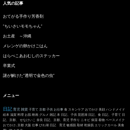
ブ
人気の記事
おてがる手作り芳香剤
”ちいさいモモちゃん”
お土産 ～沖縄
メレンゲの卵かけごはん
はらぺこあおむしのステッカー
卒業式
謎が解けた”透明で金色の虫”
メニュー
日記
育児
雑貨
子育て
京都
子供
お仕事
食
スキンケア
おでかけ
美顔
ハンドメイド
絵本
滋賀
料理
お肌
映画
グルメ
雑記
本
日記、子供
琵琶湖
日記、食
日記、子育て
日
記、京都、
せなけいこ
奈良
日記、京都、育児
手作り
ニキビ
保湿
着物
ベースメイク
おでかけ､京都
大阪
仕事
びわ湖
日記 育児
敏感肌
取材
乾燥肌
エリックカール
美食