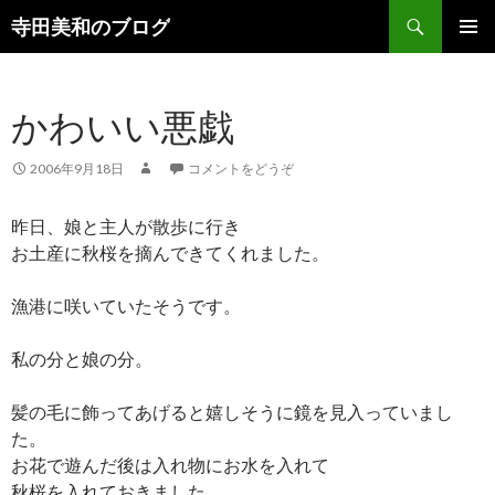
検
寺田美和のブログ
索
コ
メインメ
ン
ニュー
テ
かわいい悪戯
ン
ツ
へ
2006年9月18日
コメントをどうぞ
移
動
昨日、娘と主人が散歩に行き
お土産に秋桜を摘んできてくれました。
漁港に咲いていたそうです。
私の分と娘の分。
髪の毛に飾ってあげると嬉しそうに鏡を見入っていまし
た。
お花で遊んだ後は入れ物にお水を入れて
秋桜を入れておきました。