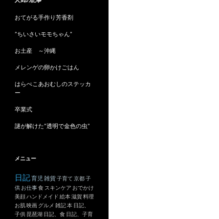
ブ
おてがる手作り芳香剤
”ちいさいモモちゃん”
お土産 ～沖縄
メレンゲの卵かけごはん
はらぺこあおむしのステッカ
ー
卒業式
謎が解けた”透明で金色の虫”
メニュー
日記
育児
雑貨
子育て
京都
子
供
お仕事
食
スキンケア
おでかけ
美顔
ハンドメイド
絵本
滋賀
料理
お肌
映画
グルメ
雑記
本
日記、
子供
琵琶湖
日記、食
日記、子育