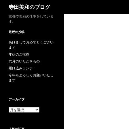
検
寺田美和のブログ
索
京都で美顔の仕事をしていま
す。
最近の投稿
あけましておめでとうござい
ます
年始のご挨拶
六月のいただきもの
駆け込みランチ
今年もよろしくお願いいたし
ます
アーカイブ
ア
ー
カ
イ
人気の記事