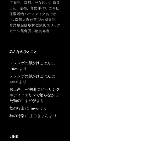
て
日記、京都、
せなけいこ
奈良
日記、京都、育児
手作り
ニキビ
保湿
着物
ベースメイク
おでか
け､京都
大阪
仕事
びわ湖
日記
育児
敏感肌
取材
乾燥肌
エリック
カール
美食
買い物
お弁当
みんなのひとこと
メレンゲの卵かけごはん
に
miwa
より
メレンゲの卵かけごはん
に
kanai
より
お土産 ～沖縄
に
ピーリング
やディフェリンで治らなかっ
た顎のニキビが
より
秋の行楽
に
miwa
より
秋の行楽
に
まごきょん
より
LINK