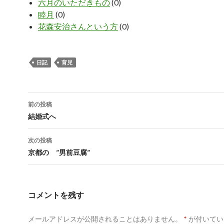
六月のいただきもの
(0)
睦月
(0)
花森安治さんという方
(0)
日記
育児
投
前の投稿
稿
結婚式へ
ナ
次の投稿
ビ
京都の ”男前豆腐”
ゲ
ー
コメントを残す
シ
メールアドレスが公開されることはありません。
*
が付いてい
ョ