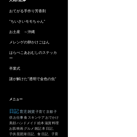
ブ
おてがる手作り芳香剤
”ちいさいモモちゃん”
お土産 ～沖縄
メレンゲの卵かけごはん
はらぺこあおむしのステッカ
ー
卒業式
謎が解けた”透明で金色の虫”
メニュー
日記
育児
雑貨
子育て
京都
子
供
お仕事
食
スキンケア
おでかけ
美顔
ハンドメイド
絵本
滋賀
料理
お肌
映画
グルメ
雑記
本
日記、
子供
琵琶湖
日記、食
日記、子育