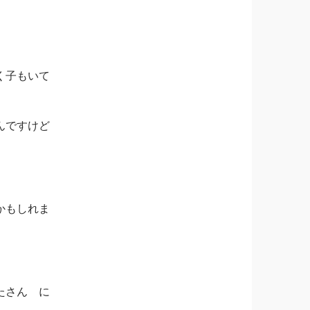
く子もいて
んですけど
かもしれま
たさん に