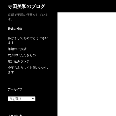
検
寺田美和のブログ
索
京都で美顔の仕事をしていま
す。
最近の投稿
あけましておめでとうござい
ます
年始のご挨拶
六月のいただきもの
駆け込みランチ
今年もよろしくお願いいたし
ます
アーカイブ
ア
ー
カ
イ
人気の記事