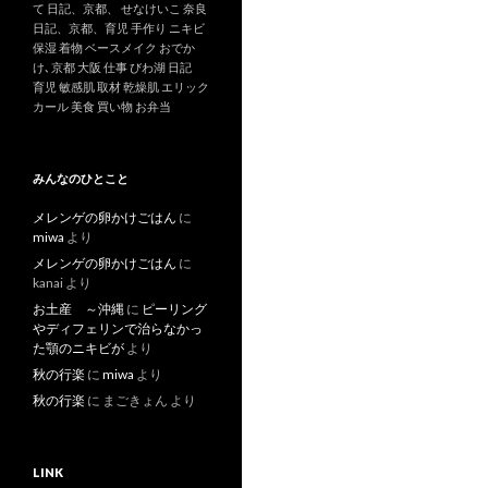
て
日記、京都、
せなけいこ
奈良
日記、京都、育児
手作り
ニキビ
保湿
着物
ベースメイク
おでか
け､京都
大阪
仕事
びわ湖
日記
育児
敏感肌
取材
乾燥肌
エリック
カール
美食
買い物
お弁当
みんなのひとこと
メレンゲの卵かけごはん
に
miwa
より
メレンゲの卵かけごはん
に
kanai
より
お土産 ～沖縄
に
ピーリング
やディフェリンで治らなかっ
た顎のニキビが
より
秋の行楽
に
miwa
より
秋の行楽
に
まごきょん
より
LINK