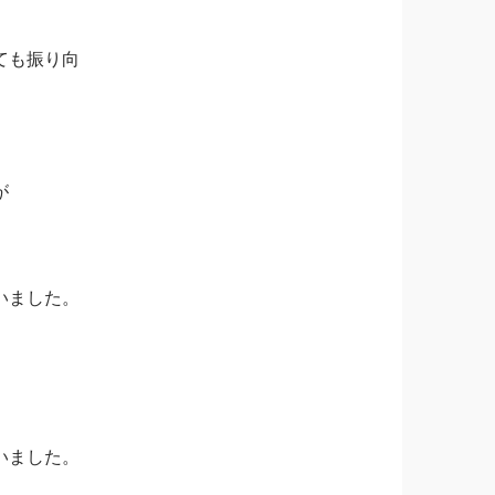
ても振り向
が
いました。
いました。