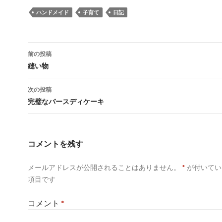
ハンドメイド
子育て
日記
投
前の投稿
稿
縫い物
ナ
次の投稿
ビ
完璧なバースディケーキ
ゲ
ー
コメントを残す
シ
メールアドレスが公開されることはありません。
*
が付いてい
ョ
項目です
ン
コメント
*