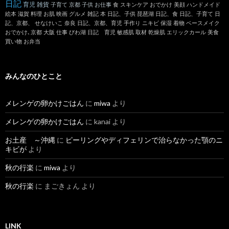
日記
育児
雑貨
子育て
京都
子供
お仕事
食
スキンケア
おでかけ
美顔
ハンドメイド
絵本
滋賀
料理
お肌
映画
グルメ
雑記
本
日記、子供
琵琶湖
日記、食
日記、子育て
日
記、京都、
せなけいこ
奈良
日記、京都、育児
手作り
ニキビ
保湿
着物
ベースメイク
おでかけ､京都
大阪
仕事
びわ湖
日記 育児
敏感肌
取材
乾燥肌
エリックカール
美食
買い物
お弁当
みんなのひとこと
メレンゲの卵かけごはん
に
miwa
より
メレンゲの卵かけごはん
に
kanai
より
お土産 ～沖縄
に
ピーリングやディフェリンで治らなかった顎のニ
キビが
より
秋の行楽
に
miwa
より
秋の行楽
に
まごきょん
より
LINK