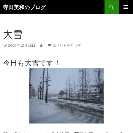
検
寺田美和のブログ
索
コ
メインメ
ン
ニュー
テ
大雪
ン
ツ
へ
2005年12月18日
コメントをどうぞ
移
動
今日も大雪です！