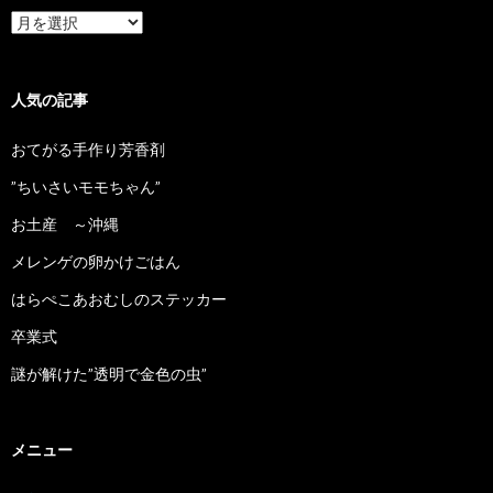
ア
ー
カ
イ
ブ
人気の記事
おてがる手作り芳香剤
”ちいさいモモちゃん”
お土産 ～沖縄
メレンゲの卵かけごはん
はらぺこあおむしのステッカー
卒業式
謎が解けた”透明で金色の虫”
メニュー