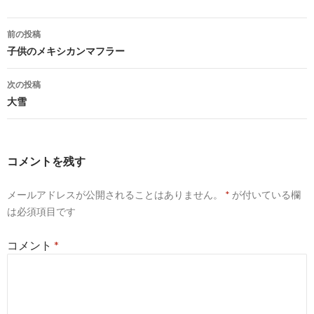
投
前の投稿
稿
子供のメキシカンマフラー
ナ
次の投稿
ビ
大雪
ゲ
ー
コメントを残す
シ
メールアドレスが公開されることはありません。
*
が付いている欄
ョ
は必須項目です
ン
コメント
*