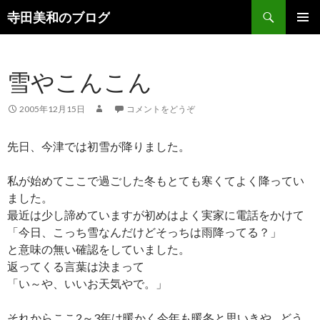
検
寺田美和のブログ
索
コ
メインメ
ン
ニュー
テ
雪やこんこん
ン
ツ
へ
2005年12月15日
コメントをどうぞ
移
動
先日、今津では初雪が降りました。
私が始めてここで過ごした冬もとても寒くてよく降ってい
ました。
最近は少し諦めていますが初めはよく実家に電話をかけて
「今日、こっち雪なんだけどそっちは雨降ってる？」
と意味の無い確認をしていました。
返ってくる言葉は決まって
「い～や、いいお天気やで。」
それからここ2～3年は暖かく今年も暖冬と思いきや…どう