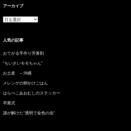
アーカイブ
ア
ー
カ
イ
ブ
人気の記事
おてがる手作り芳香剤
”ちいさいモモちゃん”
お土産 ～沖縄
メレンゲの卵かけごはん
はらぺこあおむしのステッカー
卒業式
謎が解けた”透明で金色の虫”