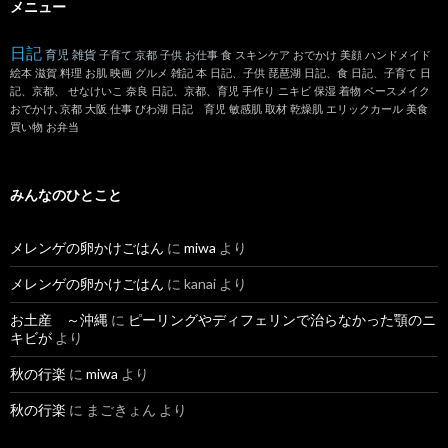
メニュー
日記
育児
雑貨
子育て
京都
子供
お仕事
食
スキンケア
おでかけ
美顔
ハンドメイド
絵本
滋賀
料理
お肌
映画
グルメ
雑記
本
日記、子供
琵琶湖
日記、食
日記、子育て
日
記、京都、
せなけいこ
奈良
日記、京都、育児
手作り
ニキビ
保湿
着物
ベースメイク
おでかけ､京都
大阪
仕事
びわ湖
日記 育児
敏感肌
取材
乾燥肌
エリックカール
美食
買い物
お弁当
みんなのひとこと
メレンゲの卵かけごはん
に
miwa
より
メレンゲの卵かけごはん
に
kanai
より
お土産 ～沖縄
に
ピーリングやディフェリンで治らなかった顎のニ
キビが
より
秋の行楽
に
miwa
より
秋の行楽
に
まごきょん
より